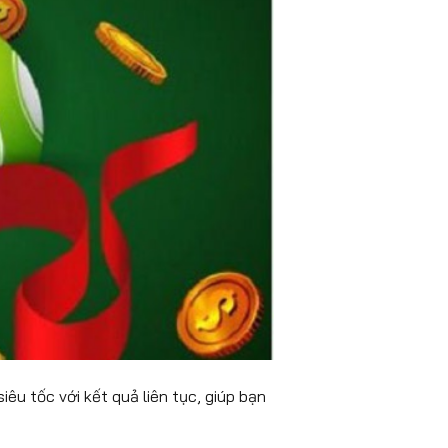
iêu tốc với kết quả liên tục, giúp bạn