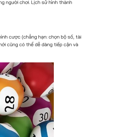
 người chơi. Lịch sử hình thành
hình cược (chẳng hạn: chọn bộ số, tài
mới cũng có thể dễ dàng tiếp cận và