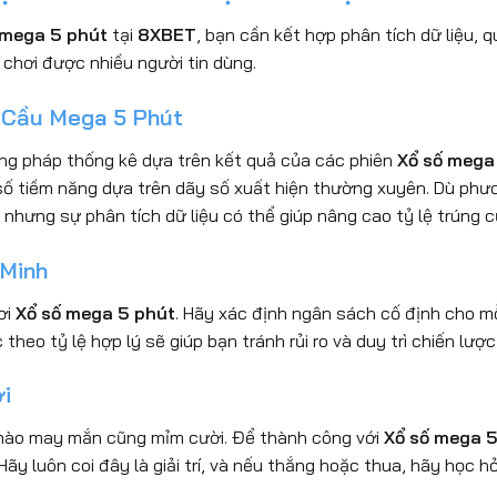
 mega 5 phút
tại
8XBET
, bạn cần kết hợp phân tích dữ liệu, q
 chơi được nhiều người tin dùng.
i Cầu Mega 5 Phút
g pháp thống kê dựa trên kết quả của các phiên
Xổ số mega
số tiềm năng dựa trên dãy số xuất hiện thường xuyên. Dù phư
nhưng sự phân tích dữ liệu có thể giúp nâng cao tỷ lệ trúng 
 Minh
ơi
Xổ số mega 5 phút
. Hãy xác định ngân sách cố định cho mỗ
theo tỷ lệ hợp lý sẽ giúp bạn tránh rủi ro và duy trì chiến lược
i
c nào may mắn cũng mỉm cười. Để thành công với
Xổ số mega 5
ãy luôn coi đây là giải trí, và nếu thắng hoặc thua, hãy học hỏ