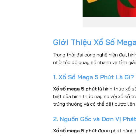
Giới Thiệu Xổ Số Mega
Trong thời đại công nghệ hiện đại, hì
nhờ tốc độ quay số nhanh và tính giải 
1. Xổ Số Mega 5 Phút Là Gì?
Xổ số mega 5 phút
là hình thức xổ s
biệt của hình thức này so với xổ số t
trúng thưởng và có thể đặt cược liên 
2. Nguồn Gốc và Đơn Vị Phá
Xổ số mega 5 phút
được phát hành bở