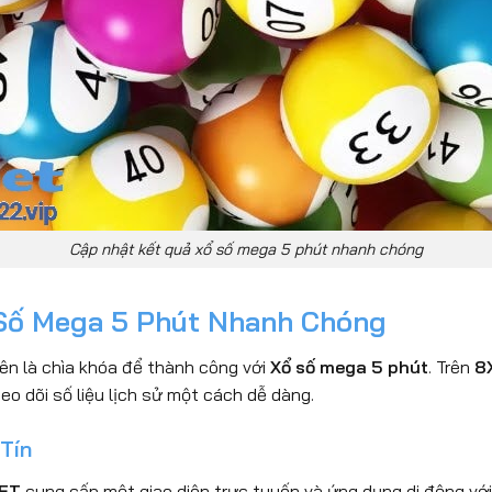
Cập nhật kết quả xổ số mega 5 phút nhanh chóng
Số Mega 5 Phút Nhanh Chóng
ên là chìa khóa để thành công với
Xổ số mega 5 phút
. Trên
8
eo dõi số liệu lịch sử một cách dễ dàng.
Tín
ET
cung cấp một giao diện trực tuyến và ứng dụng di động với