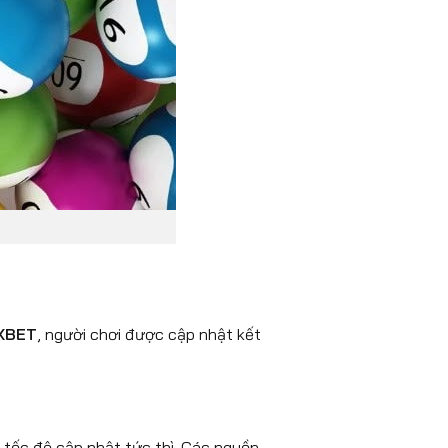
XBET
, người chơi được cập nhật kết
 tốc độ cập nhật tức thì. Các nguồn