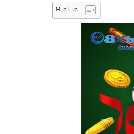
Mục Lục