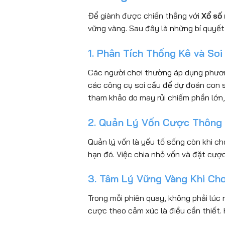
Để giành được chiến thắng với
Xổ số
vững vàng. Sau đây là những bí quyết
1. Phân Tích Thống Kê và So
Các người chơi thường áp dụng phươn
các công cụ soi cầu để dự đoán con 
tham khảo do may rủi chiếm phần lớn, 
2. Quản Lý Vốn Cược Thông
Quản lý vốn là yếu tố sống còn khi ch
hạn đó. Việc chia nhỏ vốn và đặt cược 
3. Tâm Lý Vững Vàng Khi Chơ
Trong mỗi phiên quay, không phải lú
cược theo cảm xúc là điều cần thiết. H