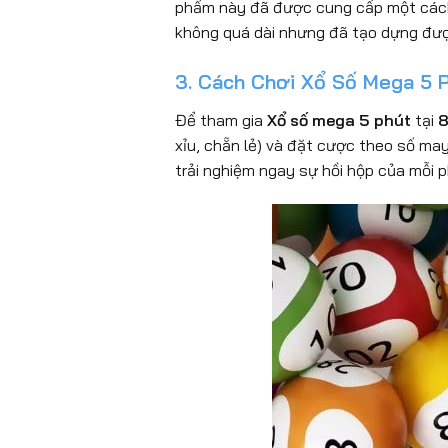
phẩm này đã được cung cấp một cách 
không quá dài nhưng đã tạo dựng được
3. Cách Chơi Xổ Số Mega 5 
Để tham gia
Xổ số mega 5 phút
tại
xỉu, chẵn lẻ) và đặt cược theo số ma
trải nghiệm ngay sự hồi hộp của mỗi p