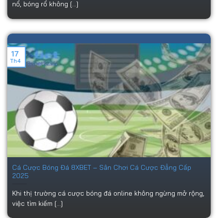
nổ, bóng rổ không [...]
17
Th4
Cá Cược Bóng Đá 8XBET – Sân Chơi Cá Cược Đẳng Cấp
2025
Khi thị trường cá cược bóng đá online không ngừng mở rộng,
việc tìm kiếm [...]