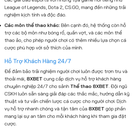
League of Legends, Dota 2, CS:GO, mang đến những trải
nghiệm kịch tính và độc đáo.
Các môn thể thao khác:
Bên cạnh đó, hệ thống còn hỗ
trợ các bộ môn như bóng rổ, quần vợt, và các môn thể
thao ảo, cho phép người chơi có thêm nhiều lựa chọn cá
cược phù hợp với sở thích của mình.
Hỗ Trợ Khách Hàng 24/7
Để đảm bảo trải nghiệm người chơi luôn được trơn tru và
thoải mái,
8XBET
cung cấp dịch vụ hỗ trợ khách hàng
chuyên nghiệp 24/7 cho sảnh
Thể thao 8XBET
. Đội ngũ
CSKH luôn sẵn sàng giải đáp các thắc mắc, hướng dẫn kỹ
thuật và tư vấn chiến lược cá cược cho người chơi. Dịch
vụ hỗ trợ nhanh chóng và tận tâm của
8XBET
góp phần
mang lại sự an tâm cho mỗi khách hàng khi tham gia đặt
cược.