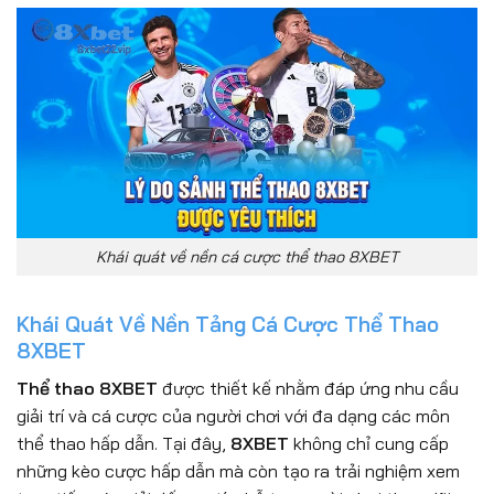
Khái quát về nền cá cược thể thao 8XBET
Khái Quát Về Nền Tảng Cá Cược Thể Thao
8XBET
Thể thao 8XBET
được thiết kế nhằm đáp ứng nhu cầu
giải trí và cá cược của người chơi với đa dạng các môn
thể thao hấp dẫn. Tại đây,
8XBET
không chỉ cung cấp
những kèo cược hấp dẫn mà còn tạo ra trải nghiệm xem