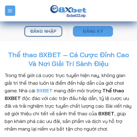
Bỏ
qua
nội
dung
ĐĂNG KÝ
ĐĂNG NHẬP
Thể thao 8XBET – Cá Cược Đỉnh Cao
Và Nơi Giải Trí Sành Điệu
Trong thế giới cá cược trực tuyến hiện nay, không gian
giải trí thể thao luôn là điểm đến hấp dẫn của giới chơi
game. Nhà cái
8XBET
mang đến môi trường
Thể thao
8XBET
độc đáo với các trận đấu hấp dẫn, tỷ lệ cược ưu
đãi và trải nghiệm trực tuyến chất lượng cao. Bài viết này
sẽ giới thiệu chi tiết về sảnh thể thao của
8XBET
, giúp
bạn khám phá các ưu đãi, sản phẩm và dịch vụ hỗ trợ
nhằm mang lại niềm vui bất tận cho người chơi.