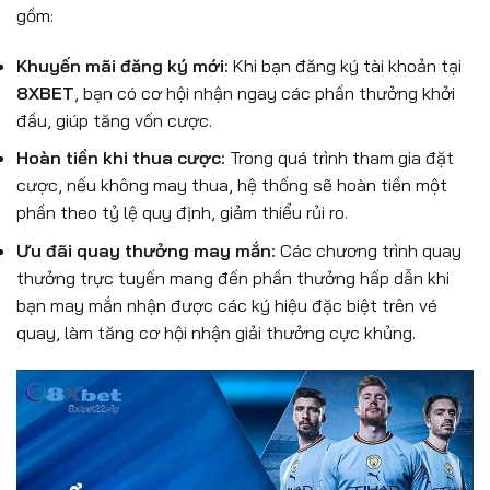
gồm:
Khuyến mãi đăng ký mới:
Khi bạn đăng ký tài khoản tại
8XBET
, bạn có cơ hội nhận ngay các phần thưởng khởi
đầu, giúp tăng vốn cược.
Hoàn tiền khi thua cược:
Trong quá trình tham gia đặt
cược, nếu không may thua, hệ thống sẽ hoàn tiền một
phần theo tỷ lệ quy định, giảm thiểu rủi ro.
Ưu đãi quay thưởng may mắn:
Các chương trình quay
thưởng trực tuyến mang đến phần thưởng hấp dẫn khi
bạn may mắn nhận được các ký hiệu đặc biệt trên vé
quay, làm tăng cơ hội nhận giải thưởng cực khủng.