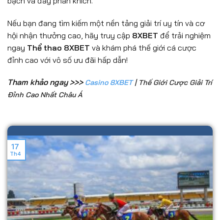
bạch và đầy phấn khích.
Nếu bạn đang tìm kiếm một nền tảng giải trí uy tín và cơ
hội nhận thưởng cao, hãy truy cập
8XBET
để trải nghiệm
ngay
Thể thao 8XBET
và khám phá thế giới cá cược
đỉnh cao với vô số ưu đãi hấp dẫn!
Tham khảo ngay >>>
Casino 8XBET
| Thế Giới Cược Giải Trí
Đỉnh Cao Nhất Châu Á
17
Th4