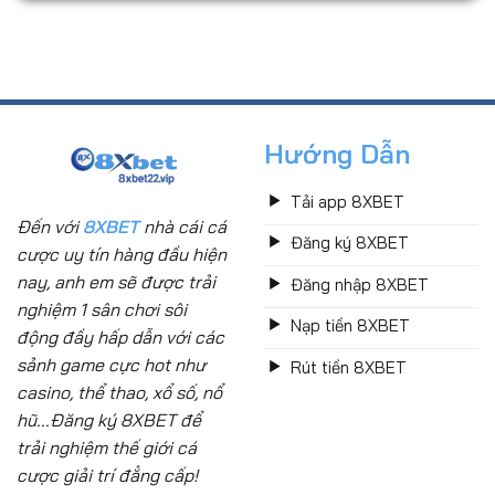
Hướng Dẫn
Tải app 8XBET
Đến với
8XBET
nhà cái cá
Đăng ký 8XBET
cược uy tín hàng đầu hiện
nay, anh em sẽ được trải
Đăng nhập 8XBET
nghiệm 1 sân chơi sôi
Nạp tiền 8XBET
động đầy hấp dẫn với các
sảnh game cực hot như
Rút tiền 8XBET
casino, thể thao, xổ số, nổ
hũ...Đăng ký 8XBET để
trải nghiệm thế giới cá
cược giải trí đẳng cấp!