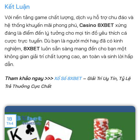
Kết Luận
Với nền tảng game chất lượng, dịch vụ hỗ trợ chu đáo và
hệ thống khuyến mãi phong phú,
Casino 8XBET
xứng
đáng là điểm đến lý tưởng cho mọi tín đồ yêu thích cá
cược trực tuyến. Dù bạn là người mới hay đã có kinh
nghiệm,
8XBET
luôn sẵn sàng mang đến cho bạn một
không gian giải trí chất lượng cao, an toàn và sinh lời hấp
dẫn.
Tham khảo ngay >>>
Xổ Số 8XBET
– Giải Trí Uy Tín, Tỷ Lệ
Trả Thưởng Cực Chất
18
Th4