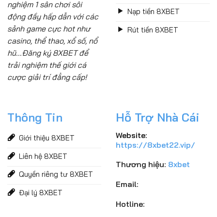
nghiệm 1 sân chơi sôi
Nạp tiền 8XBET
động đầy hấp dẫn với các
sảnh game cực hot như
Rút tiền 8XBET
casino, thể thao, xổ số, nổ
hũ...Đăng ký 8XBET để
trải nghiệm thế giới cá
cược giải trí đẳng cấp!
Thông Tin
Hỗ Trợ Nhà Cái
Website:
Giới thiệu 8XBET
https://8xbet22.vip/
Liên hệ 8XBET
Thương hiệu:
8xbet
Quyền riêng tư 8XBET
Email:
Đại lý 8XBET
Hotline: