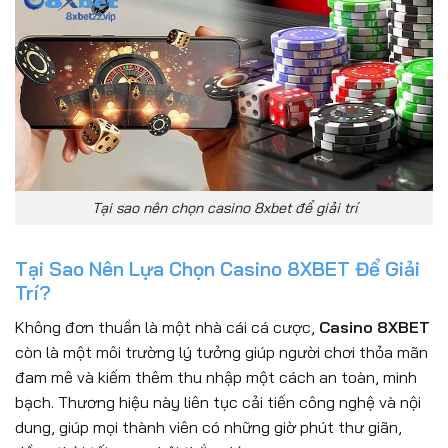
Tại sao nên chọn casino 8xbet để giải trí
Tại Sao Nên Lựa Chọn Casino 8XBET Để Giải
Trí?
Không đơn thuần là một nhà cái cá cược,
Casino 8XBET
còn là một môi trường lý tưởng giúp người chơi thỏa mãn
đam mê và kiếm thêm thu nhập một cách an toàn, minh
bạch. Thương hiệu này liên tục cải tiến công nghệ và nội
dung, giúp mọi thành viên có những giờ phút thư giãn,