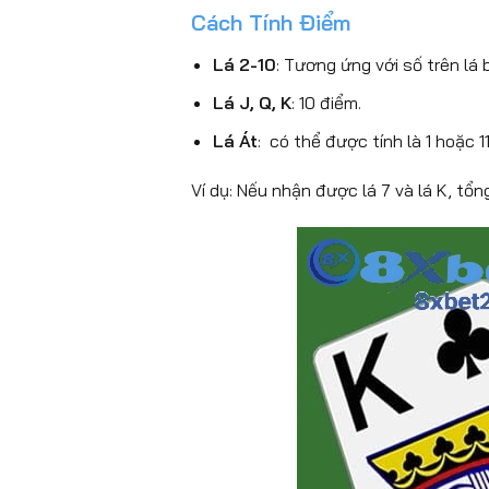
Cách Tính Điểm
Lá 2-10
: Tương ứng với số trên lá b
Lá J, Q, K
: 10 điểm.
Lá Át
: có thể được tính là 1 hoặc 
Ví dụ: Nếu nhận được lá 7 và lá K, tổn