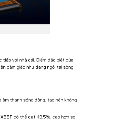
ực tiếp với nhà cái. Điểm đặc biệt của
đến cảm giác như đang ngồi tại sòng
 và âm thanh sống động, tạo nên không
 8XBET
có thể đạt 48.5%, cao hơn so