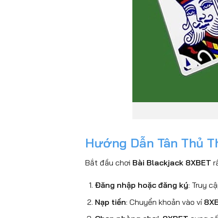
Hướng Dẫn Tân Thủ Th
Bắt đầu chơi
Bài Blackjack 8XBET
r
Đăng nhập hoặc đăng ký
: Truy c
Nạp tiền
: Chuyển khoản vào ví
8X