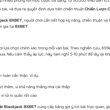
p nhiều phòng với mức cược đa dạng, từ 50.000 VNĐ đến 10.
 bài, và đưa ra quyết định dựa trên chiến thuật.
Chiến Lược C
kjack 8XBET
, người chơi cần kết hợp kỹ năng, chiến thuật và
 gia tại
8XBET
.
ơi lựa chọn chính xác trong mỗi ván bài. Theo nghiên cứu, 65%
ua. Nếu cảm thấy áp lực, hãy tạm nghỉ 5-10 phút để lấy lại tin
h toán cẩn thận. Ví dụ:
t thêm, vì khả năng thắng nhà cái thấp.
ì rủi ro quắc rất cao.
ài Blackjack 8XBET
cung cấp bảng gợi ý rút bài trực quan, g