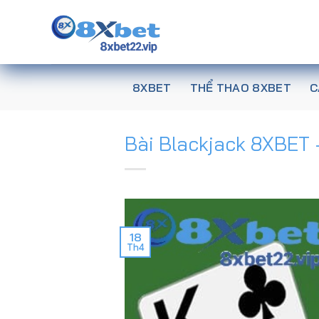
Bỏ
qua
nội
dung
8XBET
THỂ THAO 8XBET
C
Bài Blackjack 8XBET 
18
Th4