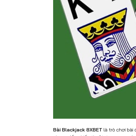
Bài Blackjack 8XBET
là trò chơi bài