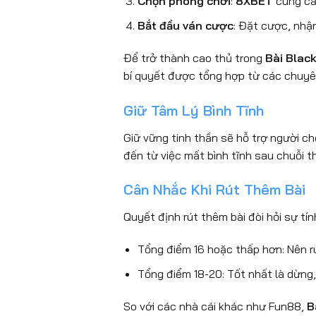
Chọn phòng chơi
:
8XBET
cung cấ
Bắt đầu ván cược
: Đặt cược, nhận
Để trở thành cao thủ trong
Bài Blac
bí quyết được tổng hợp từ các chuyên
Giữ Tâm Lý Bình Tĩnh
Giữ vững tinh thần sẽ hỗ trợ người ch
đến từ việc mất bình tĩnh sau chuỗi th
Cân Nhắc Khi Rút Thêm Bài
Quyết định rút thêm bài đòi hỏi sự tín
Tổng điểm 16 hoặc thấp hơn: Nên rú
Tổng điểm 18-20: Tốt nhất là dừng, v
So với các nhà cái khác như Fun88,
B