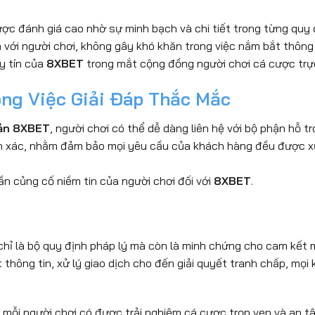
ợc đánh giá cao nhờ sự minh bạch và chi tiết trong từng quy
n với người chơi, không gây khó khăn trong việc nắm bắt thông 
y tín của
8XBET
trong mắt cộng đồng người chơi cá cược trự
ong Việc Giải Đáp Thắc Mắc
ản 8XBET
, người chơi có thể dễ dàng liên hệ với bộ phận hỗ t
h xác, nhằm đảm bảo mọi yêu cầu của khách hàng đều được xử
n củng cố niềm tin của người chơi đối với
8XBET
.
hỉ là bộ quy định pháp lý mà còn là minh chứng cho cam kết 
t thông tin, xử lý giao dịch cho đến giải quyết tranh chấp, m
 mỗi người chơi có được trải nghiệm cá cược trọn vẹn và an 