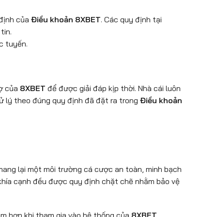
 định của
Điều khoản 8XBET
. Các quy định tại
tin.
c tuyến.
rợ của
8XBET
để được giải đáp kịp thời. Nhà cái luôn
 lý theo đúng quy định đã đặt ra trong
Điều khoản
mang lại một môi trường cá cược an toàn, minh bạch
ọi khía cạnh đều được quy định chặt chẽ nhằm bảo vệ
tâm hơn khi tham gia vào hệ thống của
8XBET
.