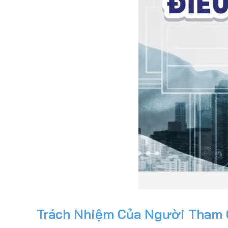
Trách Nhiệm Của Người Tham 