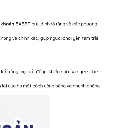
 khoản 8XBET
quy định rõ ràng về các phương
hóng và chính xác, giúp người chơi yên tâm trải
kết rằng mọi bất đồng, khiếu nại của người chơi
 lợi của họ một cách công bằng và nhanh chóng.