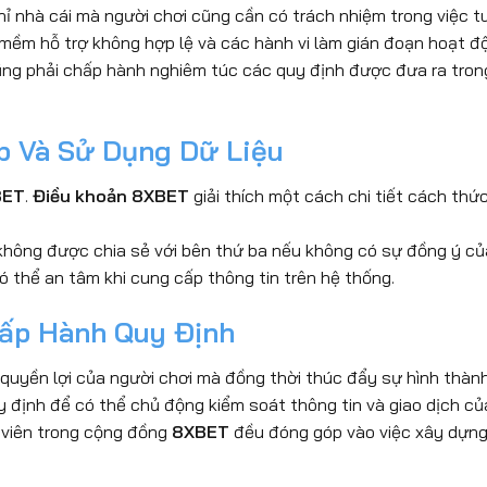
ỉ nhà cái mà người chơi cũng cần có trách nhiệm trong việc t
 mềm hỗ trợ không hợp lệ và các hành vi làm gián đoạn hoạt đ
ũng phải chấp hành nghiêm túc các quy định được đưa ra tro
p Và Sử Dụng Dữ Liệu
BET
.
Điều khoản 8XBET
giải thích một cách chi tiết cách thức
à không được chia sẻ với bên thứ ba nếu không có sự đồng ý c
có thể an tâm khi cung cấp thông tin trên hệ thống.
hấp Hành Quy Định
 quyền lợi của người chơi mà đồng thời thúc đẩy sự hình thà
 định để có thể chủ động kiểm soát thông tin và giao dịch củ
h viên trong cộng đồng
8XBET
đều đóng góp vào việc xây dựng 