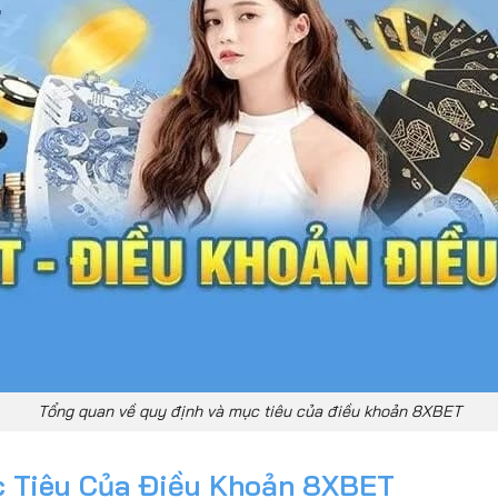
Tổng quan về quy định và mục tiêu của điều khoản 8XBET
c Tiêu Của Điều Khoản 8XBET