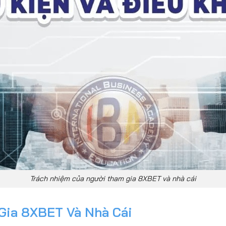
Trách nhiệm của người tham gia 8XBET và nhà cái
Gia 8XBET Và Nhà Cái